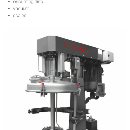
oscillating disc
vacuum
scales