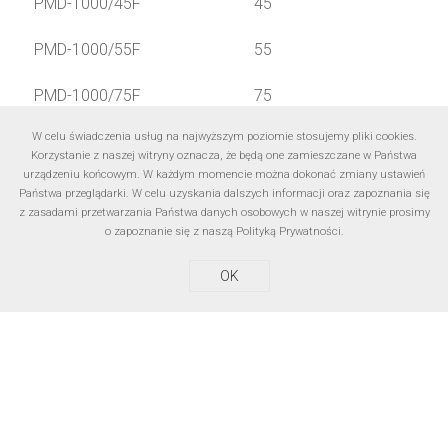
PMD-1000/45F
45
PMD-1000/55F
55
PMD-1000/75F
75
W celu świadczenia usług na najwyższym poziomie stosujemy pliki cookies.
PMD-1500/55F
55
Korzystanie z naszej witryny oznacza, że będą one zamieszczane w Państwa
urządzeniu końcowym. W każdym momencie można dokonać zmiany ustawień
PMD-1500/75F
75
Państwa przeglądarki. W celu uzyskania dalszych informacji oraz zapoznania się
z zasadami przetwarzania Państwa danych osobowych w naszej witrynie prosimy
PMD-2000/55F
55
o zapoznanie się z naszą
Polityką Prywatności
.
OK
PMD-2000/75F
75
Download
Katalog Optymalizacja dyspergacji i dezaglomeracji