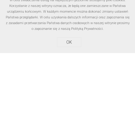
W celu świadczenia usług na najwyższym poziomie stosujemy pliki cookies.
Dissolvers
Korzystanie z naszej witryny oznacza, że będą one zamieszczane w Państwa
urządzeniu końcowym. W każdym momencie można dokonać zmiany ustawień
Państwa przeglądarki. W celu uzyskania dalszych informacji oraz zapoznania się
z zasadami przetwarzania Państwa danych osobowych w naszej witrynie prosimy
o zapoznanie się z naszą
Polityką Prywatności
.
OK
Mills
Dispersers
Proportioning stations