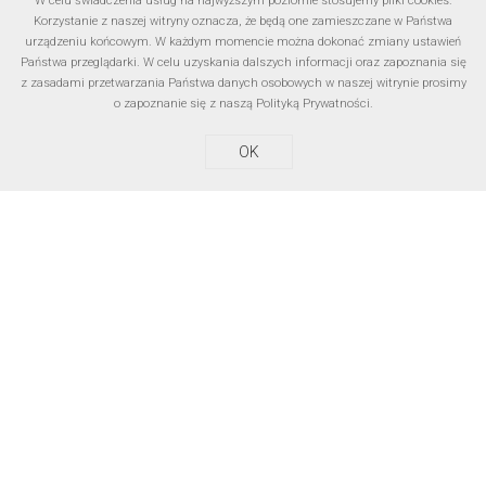
W celu świadczenia usług na najwyższym poziomie stosujemy pliki cookies.
Dissolvers
Korzystanie z naszej witryny oznacza, że będą one zamieszczane w Państwa
urządzeniu końcowym. W każdym momencie można dokonać zmiany ustawień
Państwa przeglądarki. W celu uzyskania dalszych informacji oraz zapoznania się
z zasadami przetwarzania Państwa danych osobowych w naszej witrynie prosimy
o zapoznanie się z naszą
Polityką Prywatności
.
OK
Mills
Dispersers
Proportioning stations